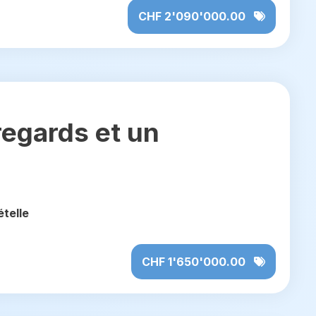
CHF 2'090'000.00
 regards et un
ételle
CHF 1'650'000.00