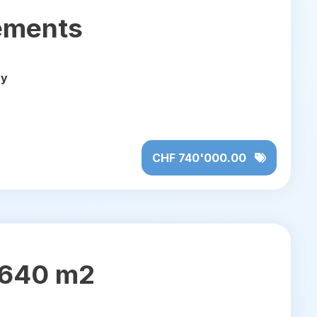
gements
uy
CHF 740'000.00
e 640 m2